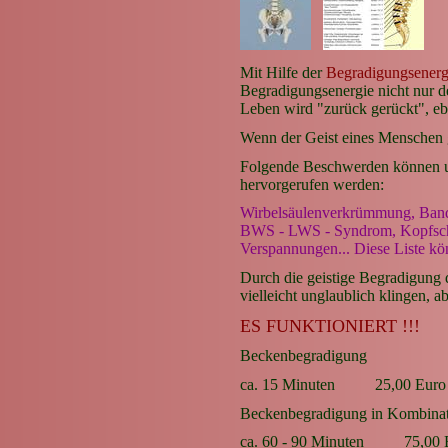
Mit Hilfe der
Begradigungsener
Begradigungsenergie nicht nur d
Leben wird "zurück gerückt", eb
Wenn der Geist eines Menschen g
Folgende Beschwerden können unt
hervorgerufen werden:
Wirbelsäulenverkrümmung, Band
BWS - LWS - Syndrom, Kopfsch
Verspannungen... Diese Liste kö
Durch die geistige Begradigung
vielleicht unglaublich klingen, a
ES FUNKTIONIERT !!!
Beckenbegradigung
ca. 15 Minuten 25,00 Euro
Beckenbegradigung in Kombinat
ca. 60 - 90 Minuten 75,00 